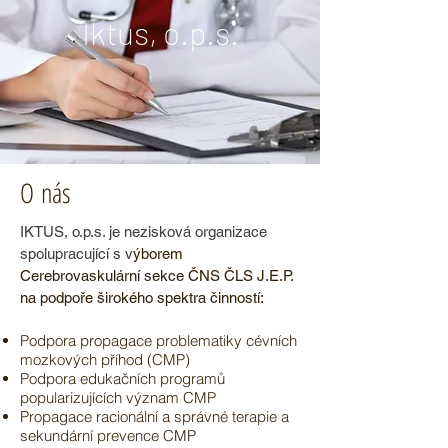
Iktus, o.p.s.
O nás
IKTUS, o.p.s. je nezisková organizace
spolupracující s v
ýborem
Cerebrovaskulární sekce ČNS ČLS J.E.P.
na podpoře širokého spektra činností:
Podpora propagace problematiky cévních
mozkových příhod (CMP)
Podpora edukačních programů
popularizujících význam CMP
Propagace racionální a správné terapie a
sekundární prevence CMP