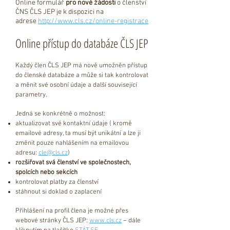
Online formulář
pro nové žádosti
o členství
ČNS ČLS JEP je k dispozici na
adrese
http://www.cls.cz/online-registrace
Online přístup do databáze ČLS JEP
Každý člen ČLS JEP má nově umožněn přístup
do členské databáze a může si tak kontrolovat
a měnit své osobní údaje a další související
parametry.
Jedná se konkrétně o možnost:
aktualizovat své kontaktní údaje ( kromě
emailové adresy, ta musí být unikátní a lze ji
změnit pouze nahlášením na emailovou
adresu:
cle@cls.cz
)
rozšiřovat svá členství ve společnostech,
spolcích nebo sekcích
kontrolovat platby za členství
stáhnout si doklad o zaplacení
Přihlášení na profil člena je možné přes
webové stránky ČLS JEP:
www.cls.cz
– dále