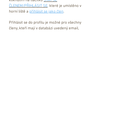
kliknutím na tlačítko
STÁT SE
ČLENEM/PŘIHLÁSIT SE,
které je umístěno v
horní liště a
přihlásit se jako člen
.
Přihlásit se do profilu je možné pro všechny
členy, kteří mají v databázi uvedený email,
uhradili první členský příspěvek a tím si profil
aktivovali.
Pro první přihlášení do profilu člena
je nutné
rozkliknout
žádost o heslo
a vložit svůj email
(evidovaný v členské databázi ČLS JEP) a
evidenční číslo člena ČLS JEP (= variabilní
symbol), na email bude doručen odkaz pro
změnu hesla, dále je již možné se přihlásit pod
novým heslem
na
https://databaze.cls.cz/prihlaseni-clena
Upozornění
pro zasílání členských příspěvků platí
samostatný účet č. 190837708/0300. Ke
spárování došlé platby s konkrétním členem
ČLS JEP je vždy nutné uvést variabilní symbol
(= evidenční číslo člena ČLS JEP). Dotazy k