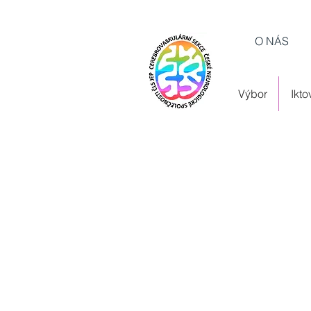
O NÁS
Výbor
Ikt
Member's Foru