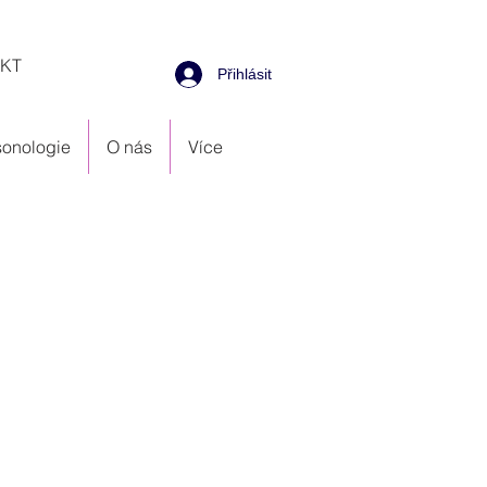
KT
Přihlásit
onologie
O nás
Více